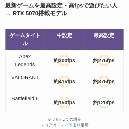
最新ゲームを最高設定・高fpsで遊びたい人
→ RTX 5070搭載モデル
ゲームタイト
中設定
最高設定
ル
Apex
約300fps
約275fps
Legends
VALORANT
約415fps
約375fps
Battlefield 6
約150fps
約120fps
※フルHDでの設定
スコアは
ドスパラ
より引用