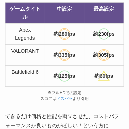
ゲームタイト
中設定
最高設定
ル
Apex
約280fps
約230fps
Legends
VALORANT
約335fps
約305fps
Battlefield 6
約125fps
約60fps
※フルHDでの設定
スコアは
ドスパラ
より引用
できるだけ価格と性能を両立させた、コストパフ
ォーマンスが良いものがほしい！という方に