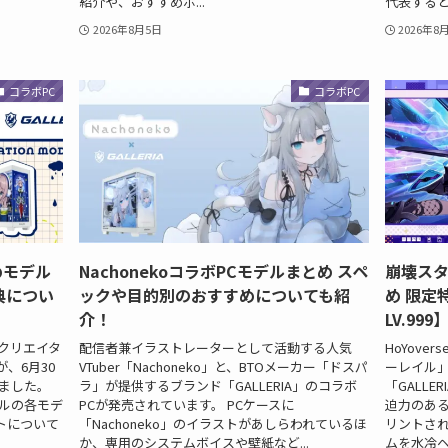
紹介や、おすすめポ...
代表すると言
2026年8月5日
2026年8
コラボPC
コラボPC
めモデル
NachonekoコラボPCモデルまとめ スペ
崩壊スタ
典につい
ックや目的別のおすすめについても紹
め 限定
介！
LV.999
なクリエイタ
配信者兼イラストレーターとして活動する人気
HoYov
、6月30
VTuber「Nachoneko」と、BTOメーカー「ドスパ
ーレイル」
ました。
ラ」が提供するブランド「GALLERIA」のコラボ
「GALL
デルの各モデ
PCが発売されています。 PCケースに
迫力のある
トについて
「Nachoneko」のイラストがあしらわれているほ
リントさ
か、専用のシステムボイスや壁紙など...
ムを水冷ヘ