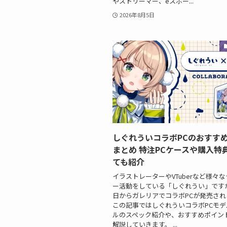
やストリーマー、eスポー...
2026年8月5日
しぐれういコラボPCのおすす
まとめ 特注PCケースや購入特
ても紹介
イラストレーターやVTuberなど様々
ー活動をしている「しぐれうい」ですが
日からガレリアでコラボPCが発売され
この記事ではしぐれういコラボPCモ
ルのスペック紹介や、おすすめポイン
解説していきます。 ...