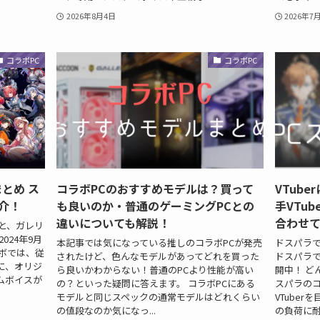
2026年8月4日
2026年7
コラボPC
コラボPC
とめ ス
コラボPCのおすすめモデルは？買って
VTub
介！
も良いのか・普通のゲーミングPCとの
手VTu
違いについても解説！
合わせ
」と、ガレリ
024年9月
本記事では気になっている推しのコラボPCが発売
ドスパラで
ボでは、従
されたけど、色んなモデルがあってどれを買った
ドスパラで
に、オリジ
ら良いかわからない！普通のPCより性能が高い
開中！ ど
ムボイスが
の？といった疑問に答えます。 コラボPCにある
スパラのコ
モデルと同じスペックの通常モデルはどれくらい
VTube
の値段なのか気になっ...
の負荷に耐