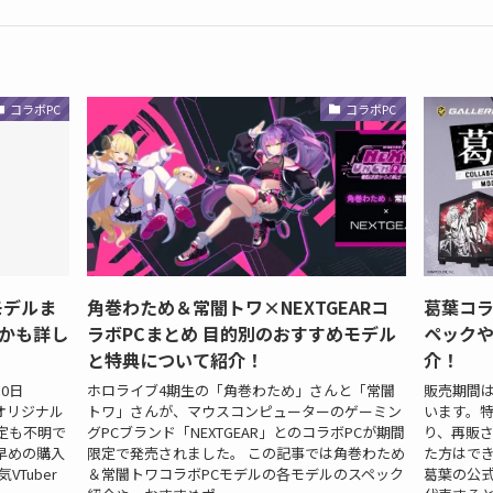
コラボPC
コラボPC
モデルま
角巻わため＆常闇トワ×NEXTGEARコ
葛葉コラ
かも詳し
ラボPCまとめ 目的別のおすすめモデル
ペック
と特典について紹介！
介！
0日
ホロライブ4期生の「角巻わため」さんと「常闇
販売期間は2
のオリジナル
トワ」さんが、マウスコンピューターのゲーミン
います。特
定も不明で
グPCブランド「NEXTGEAR」とのコラボPCが期間
り、再販
早めの購入
限定で発売されました。 この記事では角巻わため
た方はで
Tuber
＆常闇トワコラボPCモデルの各モデルのスペック
葛葉の公式