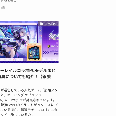
っても...
月4日
コラボPC
ーレイルコラボPCモデルまと
特典についても紹介！【銀狼
】
erseが運営している人気ゲーム「崩壊スタ
と、ゲーミングPCブランド
ERIA」のコラボPCが発売されています。
銀狼LV.999のイラストがPCケースにプ
れているほか、銀狼モチーフロゴカスタ
ッドに施しているの...