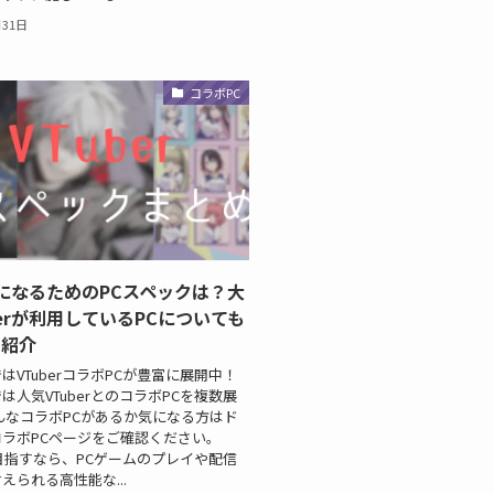
月31日
コラボPC
erになるためのPCスペックは？大
berが利用しているPCについても
て紹介
はVTuberコラボPCが豊富に展開中！
は人気VTuberとのコラボPCを複数展
んなコラボPCがあるか気になる方はド
ラボPCページをご確認ください。
rを目指すなら、PCゲームのプレイや配信
えられる高性能な...