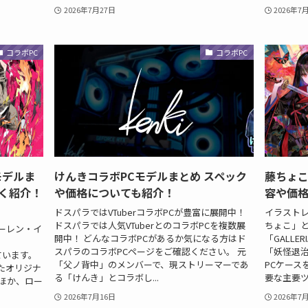
2026年7月27日
2026年7
コラボPC
コラボPC
モデルま
けんきコラボPCモデルまとめ スペック
藤ちょこ
く紹介！
や価格についても紹介！
容や価
ドスパラではVTuberコラボPCが豊富に展開中！
イラスト
ドスパラでは人気VTuberとのコラボPCを複数展
ちょこ」と
ローレン・イ
開中！ どんなコラボPCがあるか気になる方はド
「GALL
スパラのコラボPCページをご確認ください。 元
「妖怪退
れています。
「父ノ背中」のメンバーで、現ストリーマーであ
PCケース
たオリジナ
る「けんき」とコラボし...
要な主要ツ
ほか、ロー
2026年7月16日
2026年7