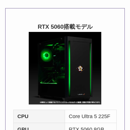
RTX 5060
搭載モデル
CPU
Core Ultra 5 225F
GPU
RTX 5060 8GB