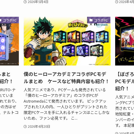
2026年5月4日
2026年4
コラボPC
コラボPC
ルまと
僕のヒーローアカデミアコラボPCモデ
【ぼざ
紹介！
ルまとめ ケースなど特典内容も紹介！
PCモデ
紹介！
RUTO-ナ
人気アニメであり、PCゲームも発売されている
れていま
「僕のヒーローアカデミア」のコラボPCが
人気アニ
されており、
Astromedaにて発売されています。 ピックアッ
ングPCブラ
ンの方はぜ
プされた7人の内、一人ひとりがプリントされた
売されてい
、ナルトコ
限定PCケースを手に入れるチャンスはここしかな
地知虹夏
いため、ファン必見です。 こ...
ンバーの
す。 本記事
2026年4月20日
2026年4