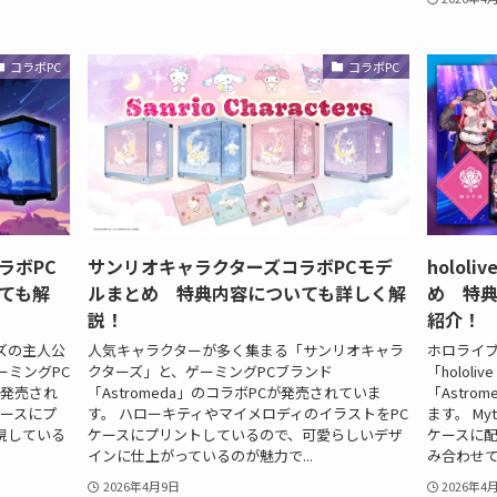
コラボPC
コラボPC
ラボPC
サンリオキャラクターズコラボPCモデ
holol
ても解
ルまとめ 特典内容についても詳しく解
め 特典
説！
紹介！
ズの主人公
人気キャラクターが多く集まる「サンリオキャラ
ホロライブ
ーミングPC
クターズ」と、ゲーミングPCブランド
「hololi
が発売され
「Astromeda」のコラボPCが発売されていま
「Astr
ケースにプ
す。 ハローキティやマイメロディのイラストをPC
ます。 My
現している
ケースにプリントしているので、可愛らしいデザ
ケースに配
インに仕上がっているのが魅力で...
み合わせて
2026年4月9日
2026年4