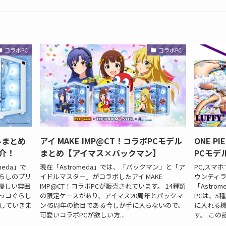
コラボPC
コラボPC
ルまとめ
アイ MAKE IMP@CT！コラボPCモデル
ONE P
介！
まとめ【アイマス×パックマン】
PCモデ
eda」で
現在「Astromeda」では、「パックマン」と「ア
PC,スマホ
らしのプリ
イドルマスター」がコラボしたアイ MAKE
ウンティラ
優しい雰囲
IMP@CT！コラボPCが販売されています。 14種類
「Astr
っコぐらし
の限定ケースがあり、アイマス20周年とパックマ
PCは、5
説していきま
ン45周年の節目である今しか手に入らないので、
に入れる
可愛いコラボPCが欲しい方...
す。 この記事