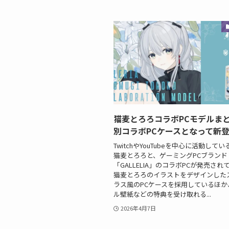
猫麦とろろコラボPCモデルま
別コラボPCケースとなって新
TwitchやYouTubeを中心に活動している
猫麦とろろと、ゲーミングPCブランド
「GALLELIA」のコラボPCが発売され
猫麦とろろのイラストをデザインした
ラス風のPCケースを採用しているほか
ル壁紙などの特典を受け取れる...
2026年4月7日